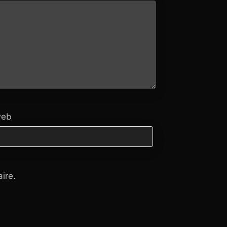
web
ire.