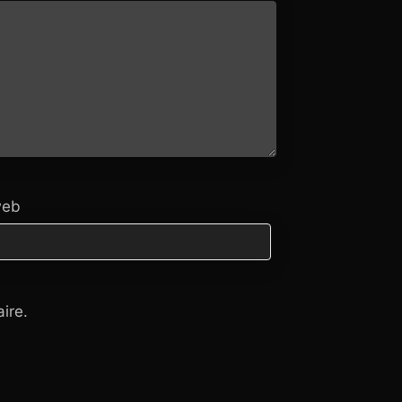
web
ire.