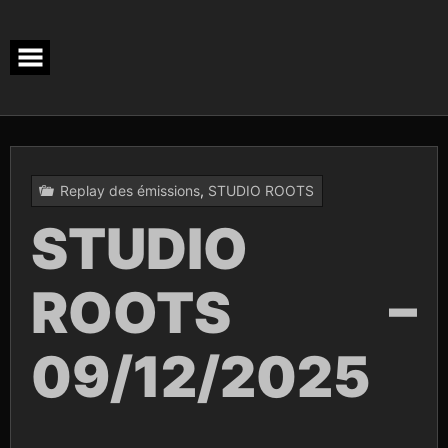
Skip
to
content
Replay des émissions
,
STUDIO ROOTS
STUDIO
ROOTS –
09/12/2025