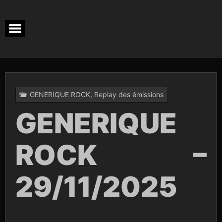
Skip
to
content
GENERIQUE ROCK
,
Replay des émissions
GENERIQUE
ROCK –
29/11/2025