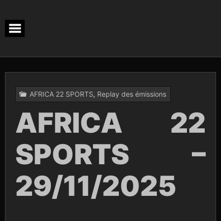
Skip
to
content
AFRICA 22 SPORTS
,
Replay des émissions
AFRICA 22
SPORTS –
29/11/2025