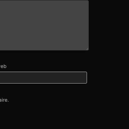
web
ire.