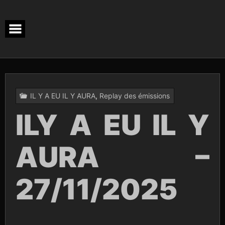
Skip
to
content
IL Y A EU IL Y AURA
,
Replay des émissions
ILY A EU IL Y
AURA –
27/11/2025