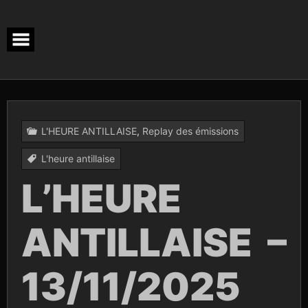
Skip
to
content
L'HEURE ANTILLAISE
,
Replay des émissions
L'heure antillaise
L’HEURE
ANTILLAISE –
13/11/2025