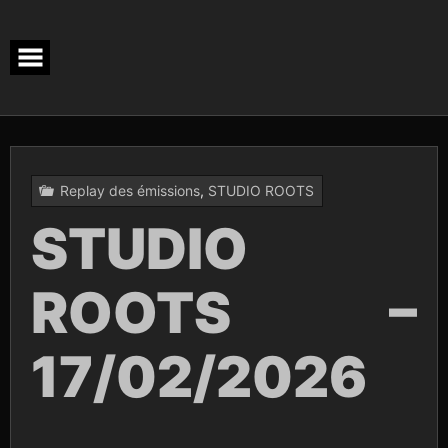
Skip
to
content
Replay des émissions
,
STUDIO ROOTS
STUDIO
ROOTS –
17/02/2026