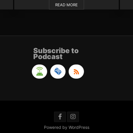
READ MORE
Subscribe to
Podcast
Powered by WordPress