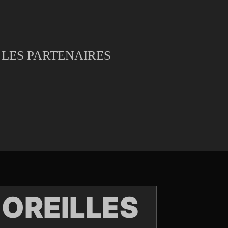
LES PARTENAIRES
 OREILLES