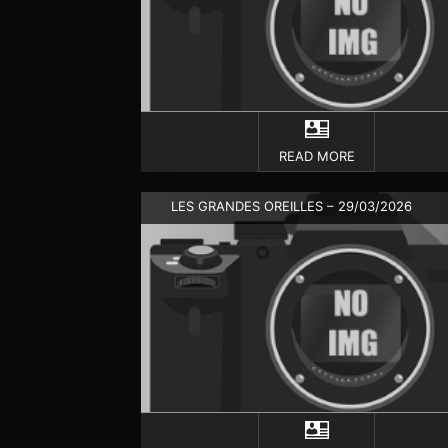
READ MORE
LES GRANDES OREILLES – 29/03/2026