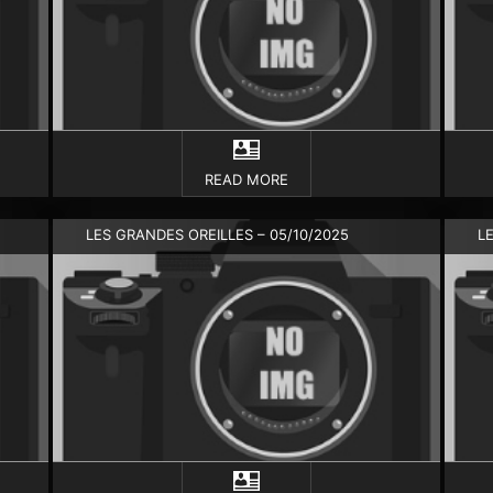
READ MORE
LES GRANDES OREILLES – 05/10/2025
L