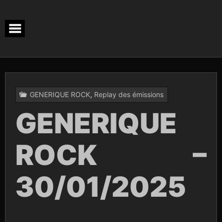
Skip
to
content
GENERIQUE ROCK
,
Replay des émissions
GENERIQUE
ROCK –
30/01/2025