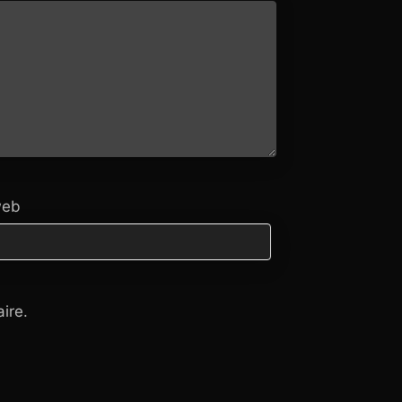
web
ire.