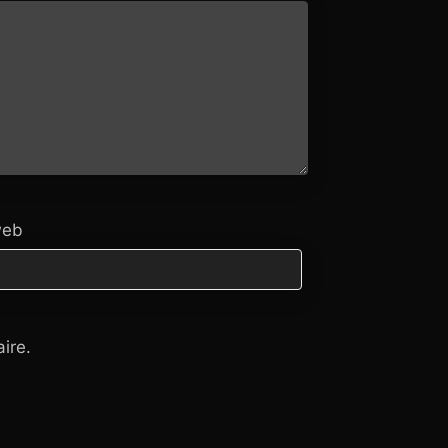
web
ire.