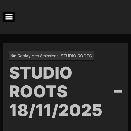
Skip
to
content
Replay des émissions
,
STUDIO ROOTS
STUDIO
ROOTS –
18/11/2025