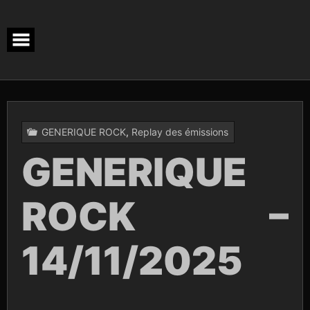
Skip
to
content
GENERIQUE ROCK
,
Replay des émissions
GENERIQUE
ROCK –
14/11/2025