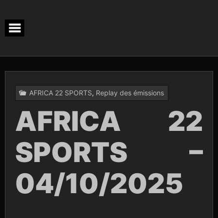
Skip
to
content
AFRICA 22 SPORTS
,
Replay des émissions
AFRICA 22
SPORTS –
04/10/2025