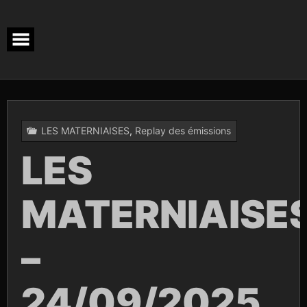
Skip
to
content
LES MATERNIAISES
,
Replay des émissions
LES
MATERNIAISE
–
24/09/2025