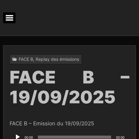
Skip
to
content
FACE B
,
Replay des émissions
FACE B –
19/09/2025
FACE B – Emission du 19/09/2025
Lecteur
audio
00:00
00:00