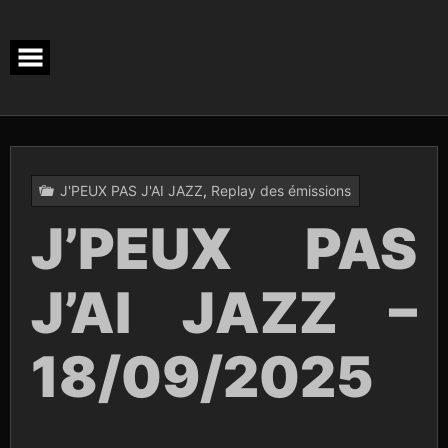
Skip
to
content
J'PEUX PAS J'AI JAZZ
,
Replay des émissions
J’PEUX PAS
J’AI JAZZ –
18/09/2025