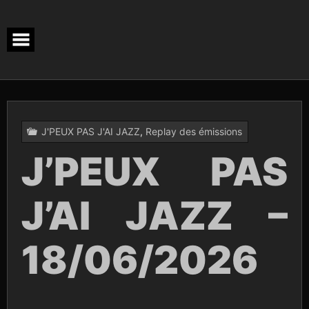
Skip
to
content
J'PEUX PAS J'AI JAZZ
,
Replay des émissions
J’PEUX PAS
J’AI JAZZ –
18/06/2026