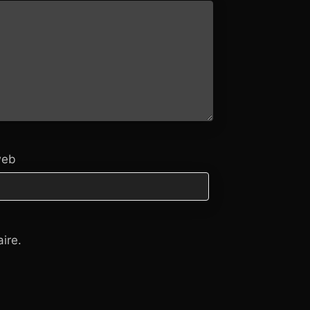
web
ire.