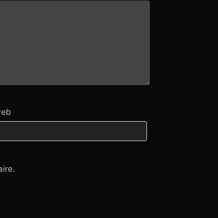
web
ire.