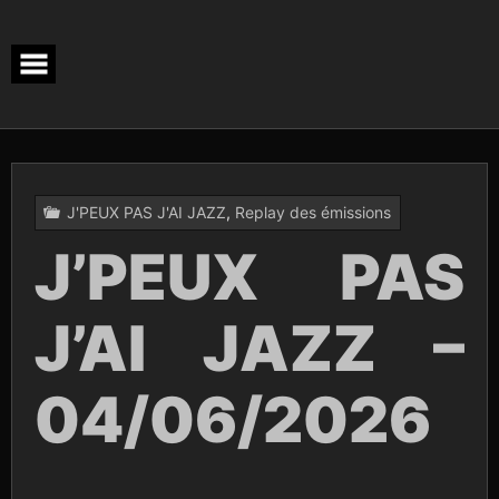
Skip
to
content
J'PEUX PAS J'AI JAZZ
,
Replay des émissions
J’PEUX PAS
J’AI JAZZ –
04/06/2026