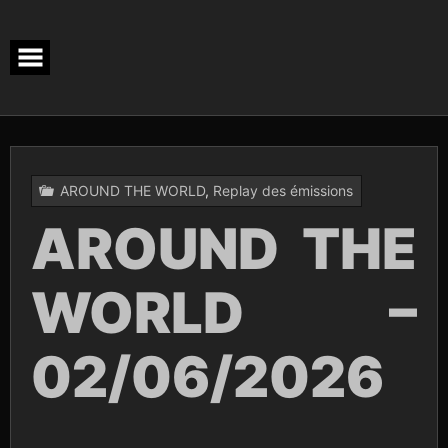
Skip
to
content
AROUND THE WORLD
,
Replay des émissions
AROUND THE
WORLD –
02/06/2026