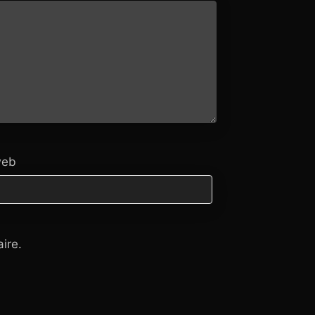
web
ire.