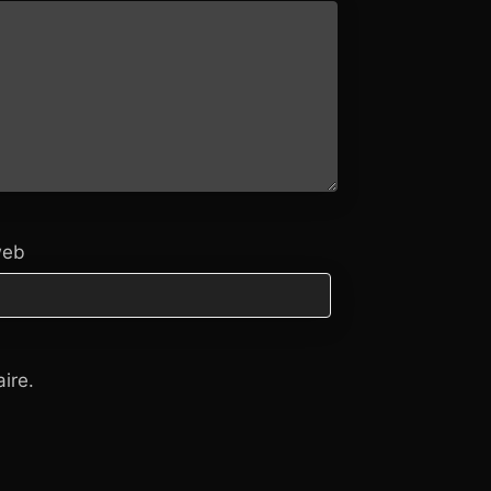
web
ire.