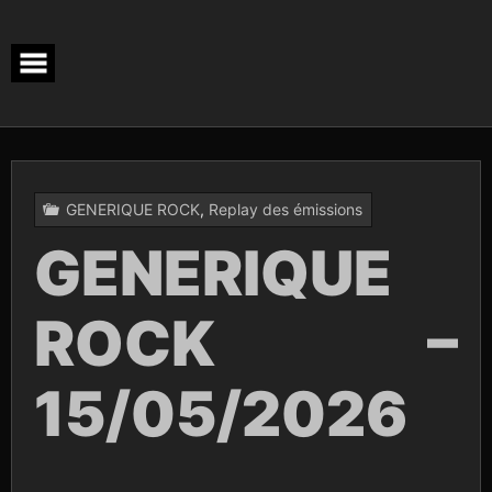
Skip
to
content
GENERIQUE ROCK
,
Replay des émissions
GENERIQUE
ROCK –
15/05/2026