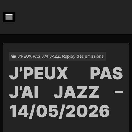
Skip
to
content
J'PEUX PAS J'AI JAZZ
,
Replay des émissions
J’PEUX PAS
J’AI JAZZ –
14/05/2026