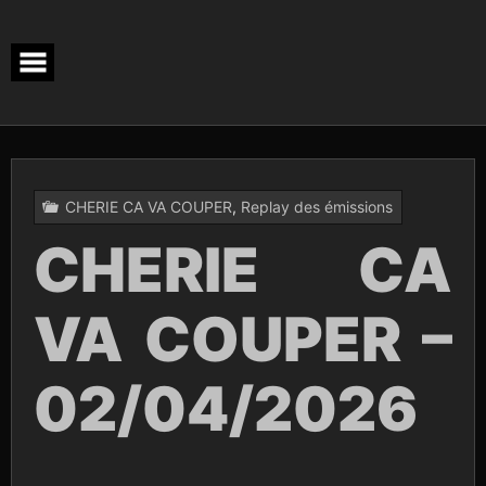
Skip
to
content
CHERIE CA VA COUPER
,
Replay des émissions
CHERIE CA
VA COUPER –
02/04/2026