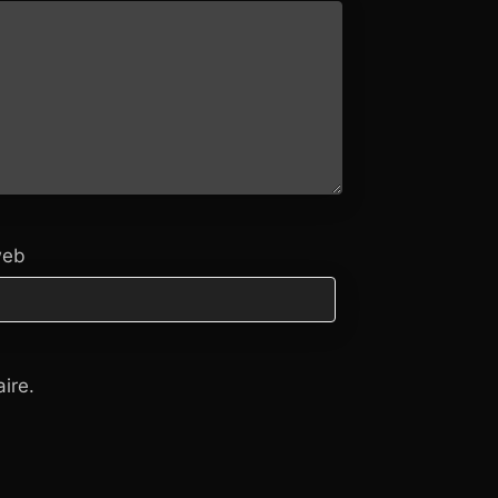
web
ire.