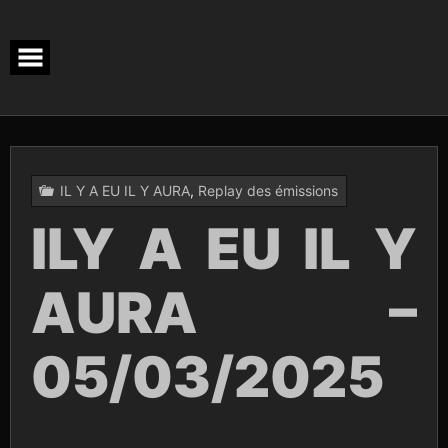
Skip
to
content
IL Y A EU IL Y AURA
,
Replay des émissions
ILY A EU IL Y
AURA –
05/03/2025