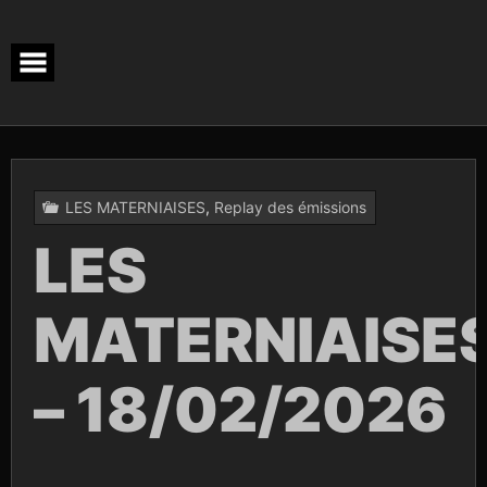
Skip
to
content
LES MATERNIAISES
,
Replay des émissions
LES
MATERNIAISE
– 18/02/2026