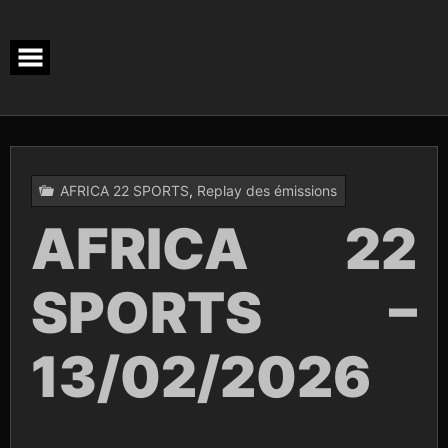
Skip
to
content
AFRICA 22 SPORTS
,
Replay des émissions
AFRICA 22
SPORTS –
13/02/2026