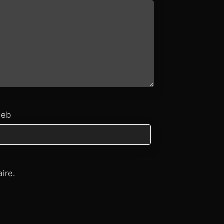
web
ire.