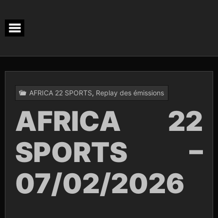
Skip
to
content
AFRICA 22 SPORTS
,
Replay des émissions
AFRICA 22
SPORTS –
07/02/2026