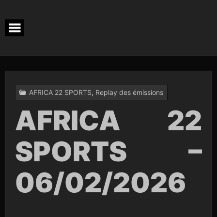
Skip
to
content
AFRICA 22 SPORTS
,
Replay des émissions
AFRICA 22
SPORTS –
06/02/2026