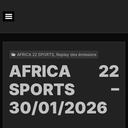
Skip
to
content
AFRICA 22 SPORTS
,
Replay des émissions
AFRICA 22
SPORTS –
30/01/2026