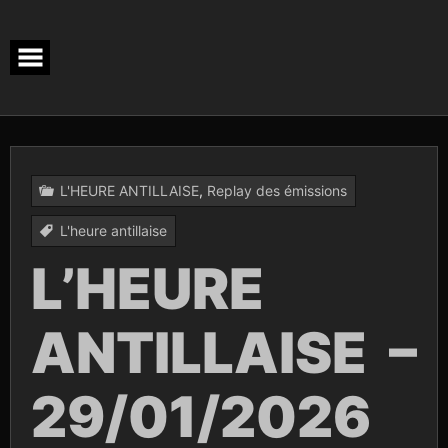
Skip
to
content
L'HEURE ANTILLAISE
,
Replay des émissions
L'heure antillaise
L’HEURE
ANTILLAISE –
29/01/2026