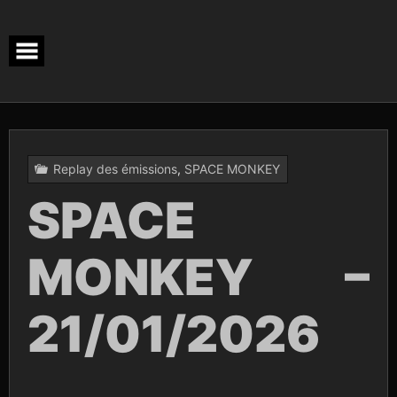
Skip
to
content
Replay des émissions
,
SPACE MONKEY
SPACE
MONKEY –
21/01/2026