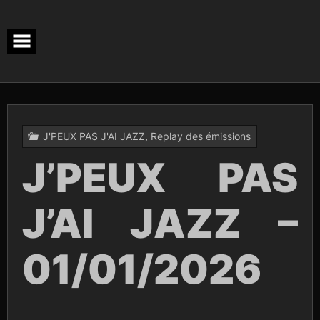
Skip
to
content
J'PEUX PAS J'AI JAZZ
,
Replay des émissions
J’PEUX PAS
J’AI JAZZ –
01/01/2026