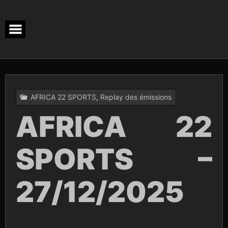
Skip
to
content
AFRICA 22 SPORTS
,
Replay des émissions
AFRICA 22
SPORTS –
27/12/2025