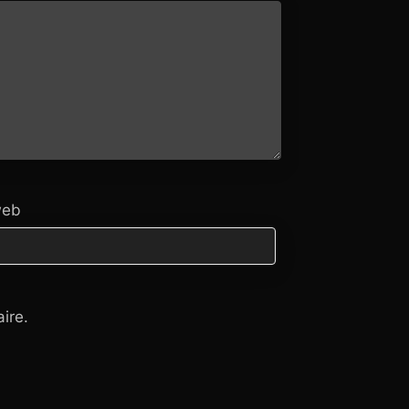
web
ire.