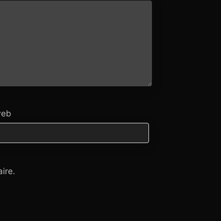
web
ire.