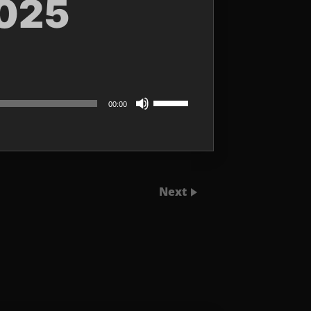
025
Utilisez
00:00
les
flèches
haut/bas
pour
augmenter
ou
diminuer
le
Next
volume.