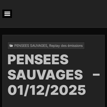
Skip
to
content
PENSEES SAUVAGES
,
Replay des émissions
PENSEES
SAUVAGES –
01/12/2025