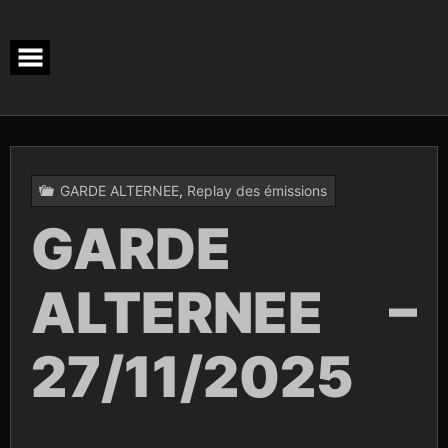
Skip
to
content
GARDE ALTERNEE
,
Replay des émissions
GARDE
ALTERNEE –
27/11/2025