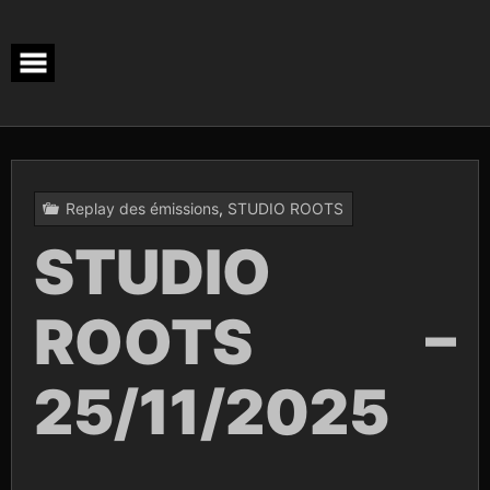
Skip
to
content
Replay des émissions
,
STUDIO ROOTS
STUDIO
ROOTS –
25/11/2025