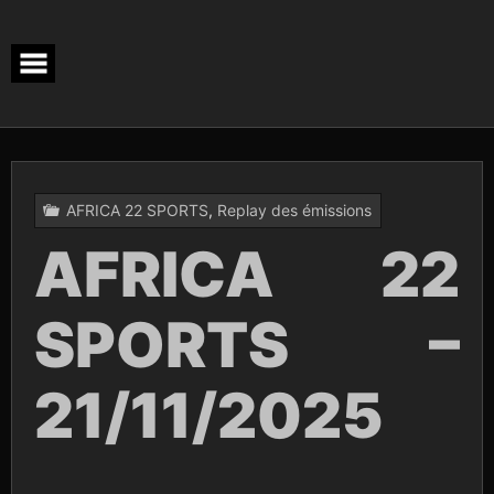
Skip
to
content
AFRICA 22 SPORTS
,
Replay des émissions
AFRICA 22
SPORTS –
21/11/2025