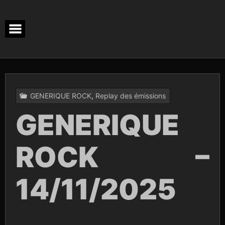
Skip
to
content
GENERIQUE ROCK
,
Replay des émissions
GENERIQUE
ROCK –
14/11/2025