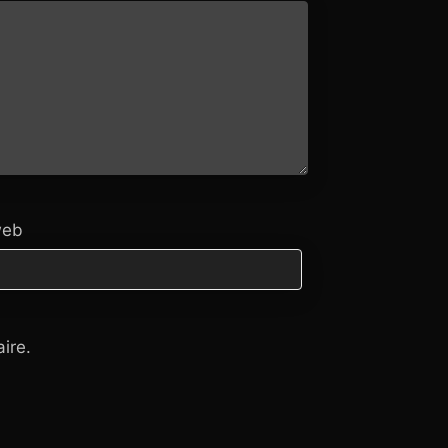
web
ire.