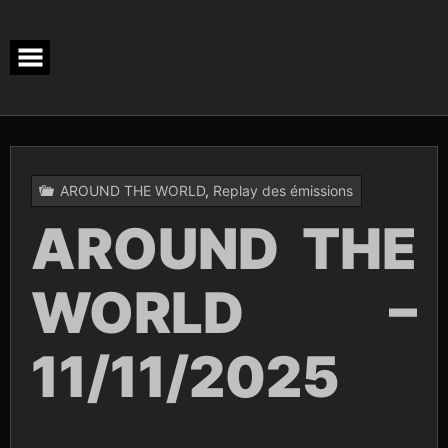
Skip
to
content
AROUND THE WORLD
,
Replay des émissions
AROUND THE
WORLD –
11/11/2025